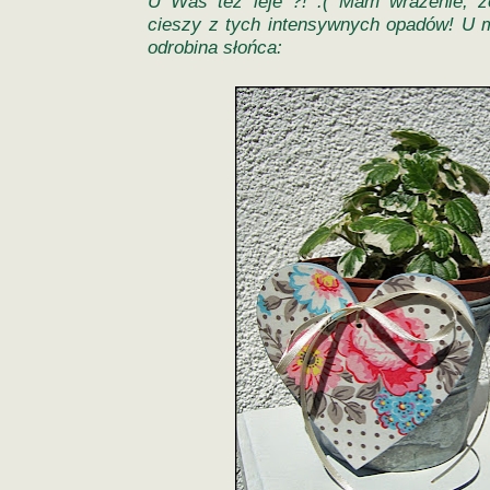
U Was też leje ?! :( Mam wrażenie, że
cieszy z tych intensywnych opadów! U m
odrobina słońca: